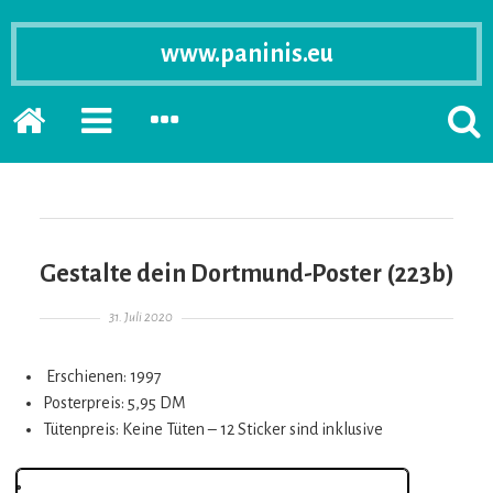
www.paninis.eu
Startseite
PRIMÄRE
SEKUNDÄRE
SUCH
SIDEBAR
SIDEBAR
ERSC
ERWEITERN
ERWEITERN
LASS
Gestalte dein Dortmund-Poster (223b)
Gepostet am
31. Juli 2020
Erschienen: 1997
Posterpreis: 5,95 DM
Tütenpreis: Keine Tüten – 12 Sticker sind inklusive