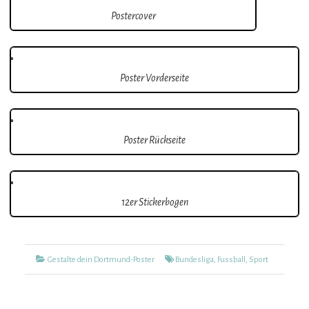
Postercover
Poster Vorderseite
Poster Rückseite
12er Stickerbogen
Kategorien
Tags
Gestalte dein Dortmund-Poster
Bundesliga
,
Fussball
,
Sport