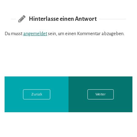
Hinterlasse einen Antwort
Du musst
angemeldet
sein, um einen Kommentar abzugeben.
Vorheriger
Nächster
Beitragsnavigation
Post:
Post:
Zurück
Weiter