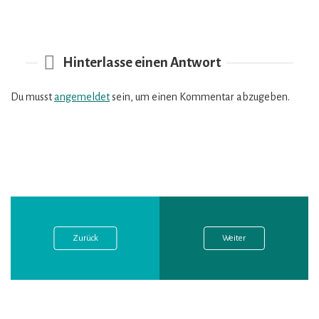
Hinterlasse einen Antwort
Du musst
angemeldet
sein, um einen Kommentar abzugeben.
Vorheriger
Nächster
Beitragsnavigation
Post:
Post:
Zurück
Weiter