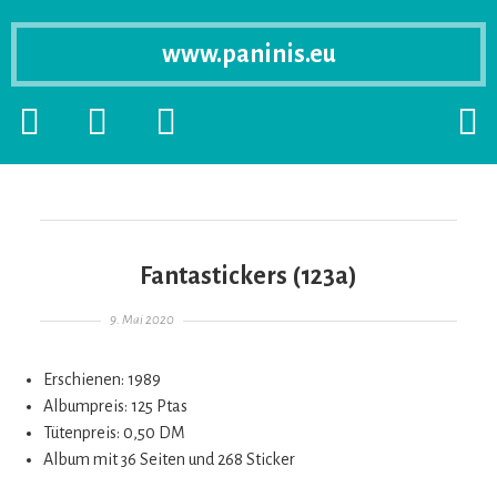
www.paninis.eu
Startseite
PRIMÄRE
SEKUNDÄRE
SUCH
SIDEBAR
SIDEBAR
ERSC
ERWEITERN
ERWEITERN
LASS
Fantastickers (123a)
Gepostet am
9. Mai 2020
Erschienen: 1989
Albumpreis: 125 Ptas
Tütenpreis: 0,50 DM
Album mit 36 Seiten und 268 Sticker