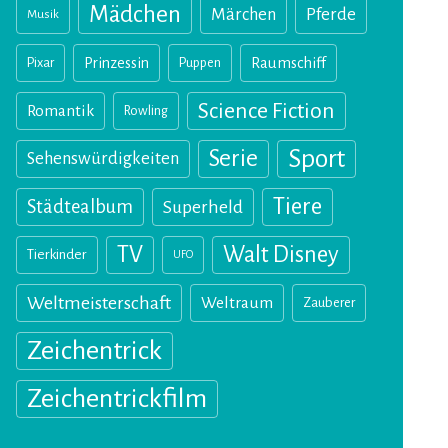
Mädchen
Märchen
Pferde
Musik
Pixar
Prinzessin
Puppen
Raumschiff
Science Fiction
Romantik
Rowling
Sport
Serie
Sehenswürdigkeiten
Tiere
Städtealbum
Superheld
TV
Walt Disney
Tierkinder
UFO
Weltmeisterschaft
Weltraum
Zauberer
Zeichentrick
Zeichentrickfilm