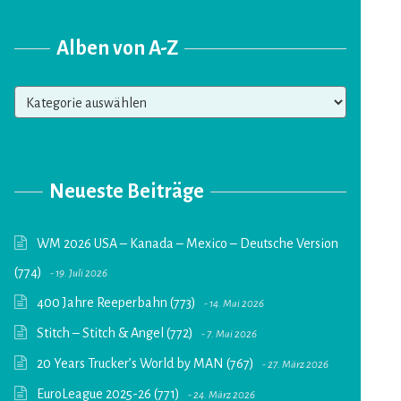
Alben von A-Z
Alben
von
A-
Z
Neueste Beiträge
WM 2026 USA – Kanada – Mexico – Deutsche Version
(774)
19. Juli 2026
400 Jahre Reeperbahn (773)
14. Mai 2026
Stitch – Stitch & Angel (772)
7. Mai 2026
20 Years Trucker’s World by MAN (767)
27. März 2026
EuroLeague 2025-26 (771)
24. März 2026