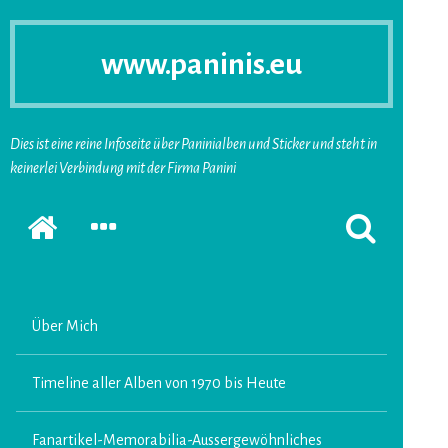
www.paninis.eu
Dies ist eine reine Infoseite über Paninialben und Sticker und steht in
keinerlei Verbindung mit der Firma Panini
Startseite
SEKUNDÄRE
SUCHFORMUL
SIDEBAR
ERSCHEINEN
ERWEITERN
LASSEN
Über Mich
Timeline aller Alben von 1970 bis Heute
Fanartikel-Memorabilia-Aussergewöhnliches