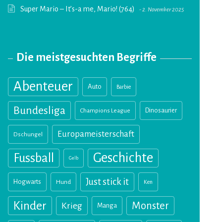
Super Mario – It’s-a me, Mario! (764)
2. November 2025
Die meistgesuchten Begriffe
Abenteuer
Auto
Barbie
Bundesliga
Champions League
Dinosaurier
Europameisterschaft
Dschungel
Geschichte
Fussball
Gelb
Just stick it
Hogwarts
Hund
Ken
Kinder
Monster
Krieg
Manga