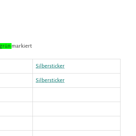
t
grün
markiert
Silbersticker
Silbersticker