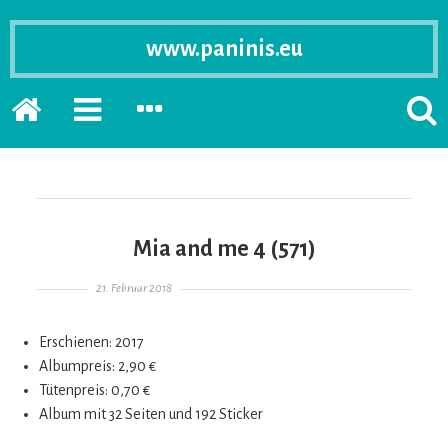
www.paninis.eu
Startseite
PRIMÄRE
SEKUNDÄRE
SUCH
SIDEBAR
SIDEBAR
ERSC
ERWEITERN
ERWEITERN
LASS
Mia and me 4 (571)
Gepostet am
21. Februar 2018
Erschienen: 2017
Albumpreis: 2,90 €
Tütenpreis: 0,70 €
Album mit 32 Seiten und 192 Sticker