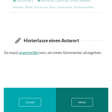
Kategorien
Tags
Mia and Me 4
Abenteuer
,
Geschichte
,
Kinder
,
Mädchen
,
Märchen
,
Pferde
,
Prinzessin
,
Serie
,
Zeichentrick
,
Zeichentrickfilm
Hinterlasse einen Antwort
Du musst
angemeldet
sein, um einen Kommentar abzugeben.
Vorheriger
Nächster
Beitragsnavigation
Post:
Post:
Zurück
Weiter