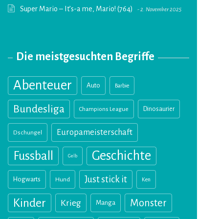
Super Mario – It’s-a me, Mario! (764)
2. November 2025
Die meistgesuchten Begriffe
Abenteuer
Auto
Barbie
Bundesliga
Champions League
Dinosaurier
Europameisterschaft
Dschungel
Geschichte
Fussball
Gelb
Just stick it
Hogwarts
Hund
Ken
Kinder
Monster
Krieg
Manga