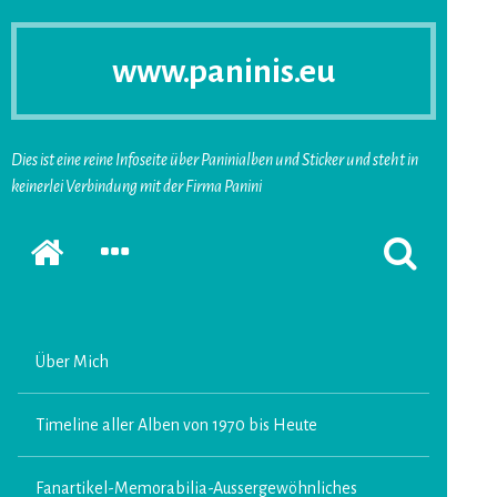
www.paninis.eu
Dies ist eine reine Infoseite über Paninialben und Sticker und steht in
keinerlei Verbindung mit der Firma Panini
Startseite
SEKUNDÄRE
SUCHFORMUL
SIDEBAR
ERSCHEINEN
ERWEITERN
LASSEN
Über Mich
Timeline aller Alben von 1970 bis Heute
Fanartikel-Memorabilia-Aussergewöhnliches