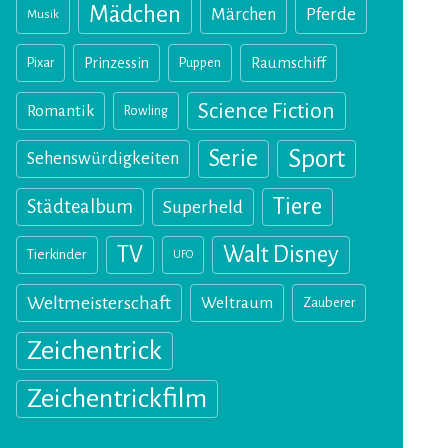
Mädchen
Märchen
Pferde
Musik
Pixar
Prinzessin
Puppen
Raumschiff
Science Fiction
Romantik
Rowling
Sport
Serie
Sehenswürdigkeiten
Tiere
Städtealbum
Superheld
TV
Walt Disney
Tierkinder
UFO
Weltmeisterschaft
Weltraum
Zauberer
Zeichentrick
Zeichentrickfilm