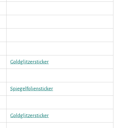
Goldglitzersticker
Spiegelfoliensticker
Goldglitzersticker