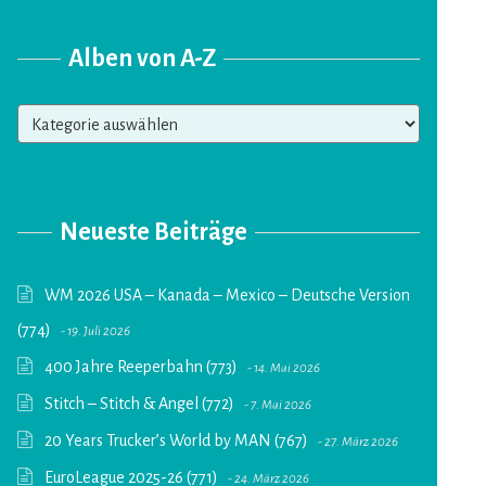
Alben von A-Z
Alben
von
A-
Z
Neueste Beiträge
WM 2026 USA – Kanada – Mexico – Deutsche Version
(774)
19. Juli 2026
400 Jahre Reeperbahn (773)
14. Mai 2026
Stitch – Stitch & Angel (772)
7. Mai 2026
20 Years Trucker’s World by MAN (767)
27. März 2026
EuroLeague 2025-26 (771)
24. März 2026