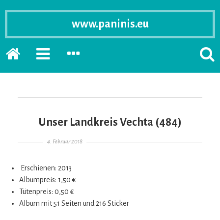
www.paninis.eu
Startseite
PRIMÄRE
SEKUNDÄRE
SUCH
SIDEBAR
SIDEBAR
ERSC
ERWEITERN
ERWEITERN
LASS
Unser Landkreis Vechta (484)
Gepostet am
4. Februar 2018
Erschienen: 2013
Albumpreis: 1,50 €
Tütenpreis: 0,50 €
Album mit 51 Seiten und 216 Sticker