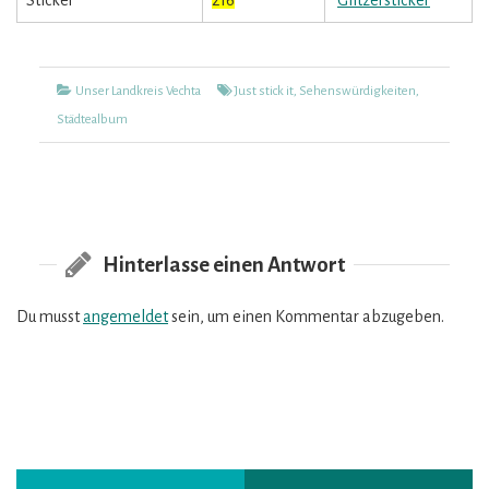
Kategorien
Tags
Unser Landkreis Vechta
Just stick it
,
Sehenswürdigkeiten
,
Städtealbum
Hinterlasse einen Antwort
Du musst
angemeldet
sein, um einen Kommentar abzugeben.
Vorheriger
Nächster
Beitragsnavigation