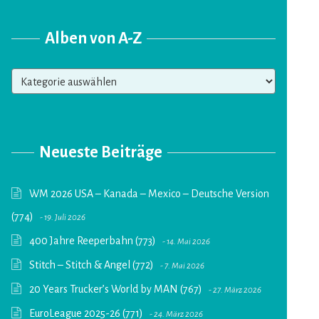
Alben von A-Z
Alben
von
A-
Z
Neueste Beiträge
WM 2026 USA – Kanada – Mexico – Deutsche Version
(774)
19. Juli 2026
400 Jahre Reeperbahn (773)
14. Mai 2026
Stitch – Stitch & Angel (772)
7. Mai 2026
20 Years Trucker’s World by MAN (767)
27. März 2026
EuroLeague 2025-26 (771)
24. März 2026