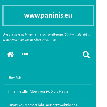
www.paninis.eu
Dies ist eine reine Infoseite über Paninialben und Sticker und steht in
keinerlei Verbindung mit der Firma Panini
Startseite
SEKUNDÄRE
SUCHFORMUL
SIDEBAR
ERSCHEINEN
ERWEITERN
LASSEN
Über Mich
Timeline aller Alben von 1970 bis Heute
Fanartikel-Memorabilia-Aussergewöhnliches