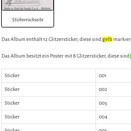
Stickerrückseite
Das Album enthält 12 Glitzersticker, diese sind
gelb
markier
Das Album besitzt ein Poster mit 8 Glitzersticker, diese sind
Sticker
001
Sticker
002
Sticker
003
Sticker
004
Sticker
005