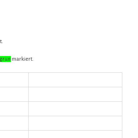
t.
grün
markiert.