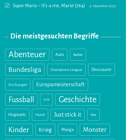
Super Mario – It’s-a me, Mario! (764)
2. November 2025
Die meistgesuchten Begriffe
Abenteuer
Auto
Barbie
Bundesliga
Champions League
Dinosaurier
Europameisterschaft
Dschungel
Geschichte
Fussball
Gelb
Just stick it
Hogwarts
Hund
Ken
Kinder
Monster
Krieg
Manga