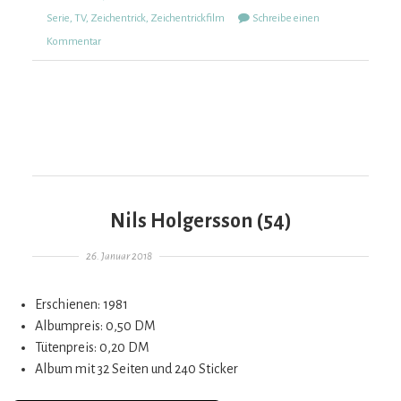
Serie
,
TV
,
Zeichentrick
,
Zeichentrickfilm
Schreibe einen
zu
Kommentar
Hello
Kitty
BCool
(461)
Nils Holgersson (54)
Gepostet am
26. Januar 2018
Erschienen: 1981
Albumpreis: 0,50 DM
Tütenpreis: 0,20 DM
Album mit 32 Seiten und 240 Sticker