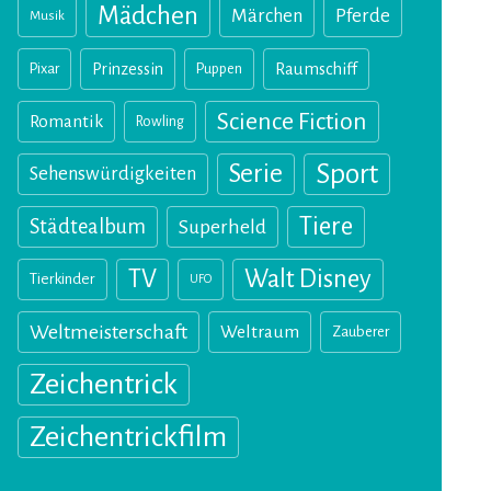
Mädchen
Märchen
Pferde
Musik
Pixar
Prinzessin
Puppen
Raumschiff
Science Fiction
Romantik
Rowling
Sport
Serie
Sehenswürdigkeiten
Tiere
Städtealbum
Superheld
TV
Walt Disney
Tierkinder
UFO
Weltmeisterschaft
Weltraum
Zauberer
Zeichentrick
Zeichentrickfilm