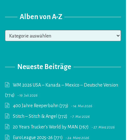
Alben von A-Z
Alben
von
A-
Z
Neueste Beiträge
WM 2026 USA – Kanada – Mexico – Deutsche Version
(774)
19. Juli 2026
400 Jahre Reeperbahn (773)
14. Mai 2026
Stitch – Stitch & Angel (772)
7. Mai 2026
20 Years Trucker’s World by MAN (767)
27. März 2026
EuroLeague 2025-26 (771)
24. März 2026