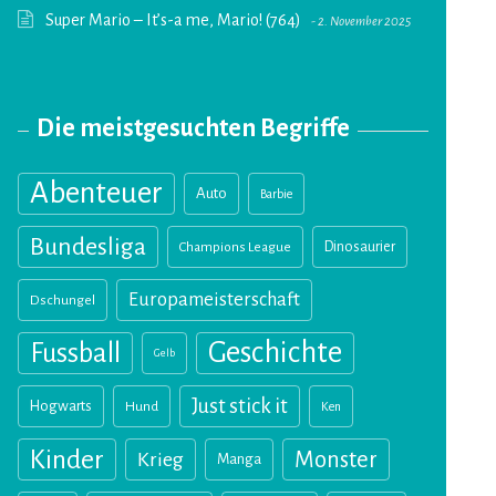
Super Mario – It’s-a me, Mario! (764)
2. November 2025
Die meistgesuchten Begriffe
Abenteuer
Auto
Barbie
Bundesliga
Champions League
Dinosaurier
Europameisterschaft
Dschungel
Geschichte
Fussball
Gelb
Just stick it
Hogwarts
Hund
Ken
Kinder
Monster
Krieg
Manga