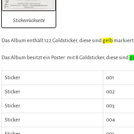
Stickerrückseite
Das Album enthält 122 Goldsticker, diese sind
gelb
markiert
Das Album besitzt ein Poster mit 8 Goldsticker, diese sind
g
Sticker
001
Sticker
002
Sticker
003
Sticker
004
Sticker
005