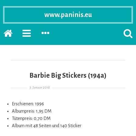
www.paninis.eu
Startseite
PRIMÄRE
SEKUNDÄRE
SUCH
SIDEBAR
SIDEBAR
ERSC
ERWEITERN
ERWEITERN
LASS
Barbie Big Stickers (194a)
Gepostet am
3. Januar 2018
Erschienen: 1996
Albumpreis: 1,95 DM
Tütenpreis: 0,70 DM
Album mit 48 Seiten und 140 Sticker