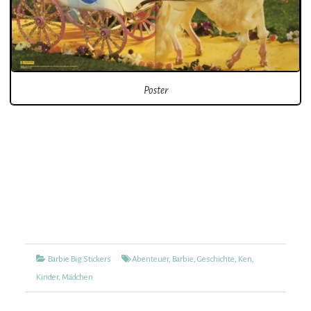
Poster
Kategorien
Tags
Barbie Big Stickers
Abenteuer
,
Barbie
,
Geschichte
,
Ken
,
Kinder
,
Mädchen