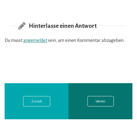
Hinterlasse einen Antwort
Du musst
angemeldet
sein, um einen Kommentar abzugeben.
Vorheriger
Nächster
Beitragsnavigation
Post:
Post:
Zurück
Weiter