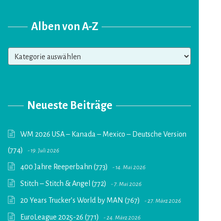
Alben von A-Z
Alben
von
A-
Z
Neueste Beiträge
WM 2026 USA – Kanada – Mexico – Deutsche Version
(774)
19. Juli 2026
400 Jahre Reeperbahn (773)
14. Mai 2026
Stitch – Stitch & Angel (772)
7. Mai 2026
20 Years Trucker’s World by MAN (767)
27. März 2026
EuroLeague 2025-26 (771)
24. März 2026