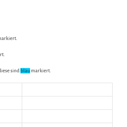
arkiert.
rt.
diese sind
blau
markiert.