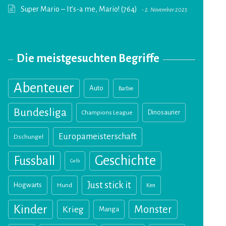
Super Mario – It’s-a me, Mario! (764)
2. November 2025
Die meistgesuchten Begriffe
Abenteuer
Auto
Barbie
Bundesliga
Champions League
Dinosaurier
Europameisterschaft
Dschungel
Geschichte
Fussball
Gelb
Just stick it
Hogwarts
Hund
Ken
Kinder
Monster
Krieg
Manga