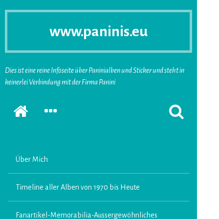
www.paninis.eu
Dies ist eine reine Infoseite über Paninialben und Sticker und steht in
keinerlei Verbindung mit der Firma Panini
Startseite
SEKUNDÄRE
SUCHFORMUL
SIDEBAR
ERSCHEINEN
ERWEITERN
LASSEN
Über Mich
Timeline aller Alben von 1970 bis Heute
Fanartikel-Memorabilia-Aussergewöhnliches