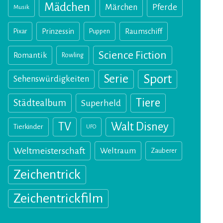
Mädchen
Märchen
Pferde
Musik
Pixar
Prinzessin
Puppen
Raumschiff
Science Fiction
Romantik
Rowling
Sport
Serie
Sehenswürdigkeiten
Tiere
Städtealbum
Superheld
TV
Walt Disney
Tierkinder
UFO
Weltmeisterschaft
Weltraum
Zauberer
Zeichentrick
Zeichentrickfilm