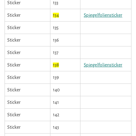
Sticker
133
Sticker
134
Spiegelfoliensticker
Sticker
135
Sticker
136
Sticker
137
Sticker
138
Spiegelfoliensticker
Sticker
139
Sticker
140
Sticker
141
Sticker
142
Sticker
143