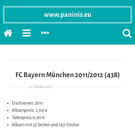
www.paninis.eu
Startseite
PRIMÄRE
SEKUNDÄRE
SUCH
SIDEBAR
SIDEBAR
ERSC
ERWEITERN
ERWEITERN
LASS
FC Bayern München 2011/2012 (438)
Gepostet am
21. Oktober 2017
Erschienen: 2011
Albumpreis: 2,00 €
Tütenpreis:0,60 €
Album mit 32 Seiten und 150 Sticker