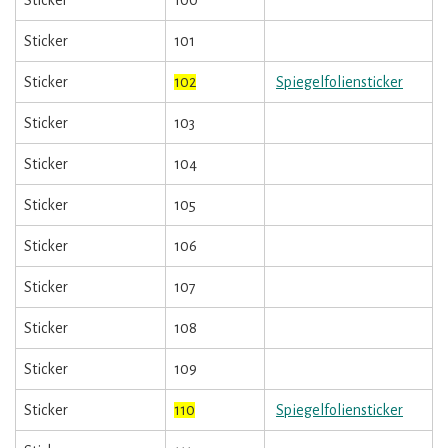
Sticker
101
Sticker
102
Spiegelfoliensticker
Sticker
103
Sticker
104
Sticker
105
Sticker
106
Sticker
107
Sticker
108
Sticker
109
Sticker
110
Spiegelfoliensticker