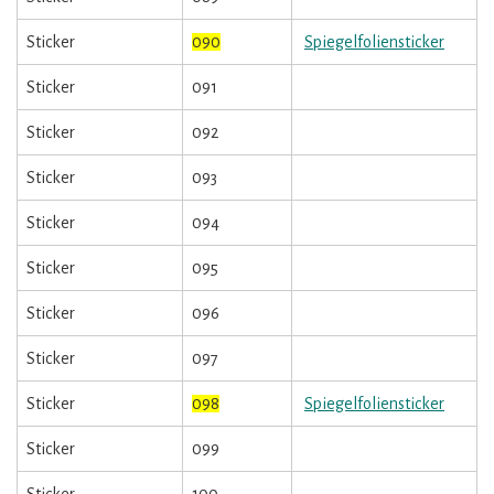
Sticker
090
Spiegelfoliensticker
Sticker
091
Sticker
092
Sticker
093
Sticker
094
Sticker
095
Sticker
096
Sticker
097
Sticker
098
Spiegelfoliensticker
Sticker
099
Sticker
100