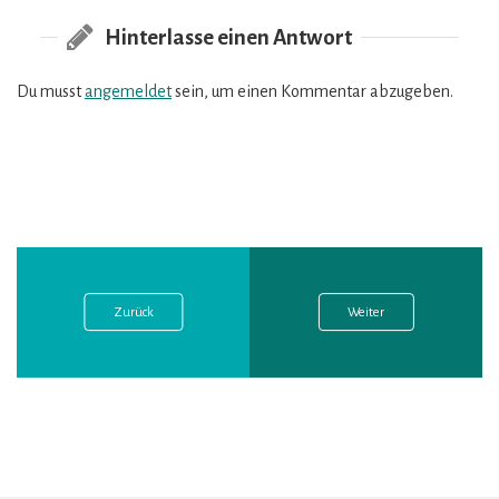
Hinterlasse einen Antwort
Du musst
angemeldet
sein, um einen Kommentar abzugeben.
Vorheriger
Nächster
Beitragsnavigation
Post:
Post:
Zurück
Weiter