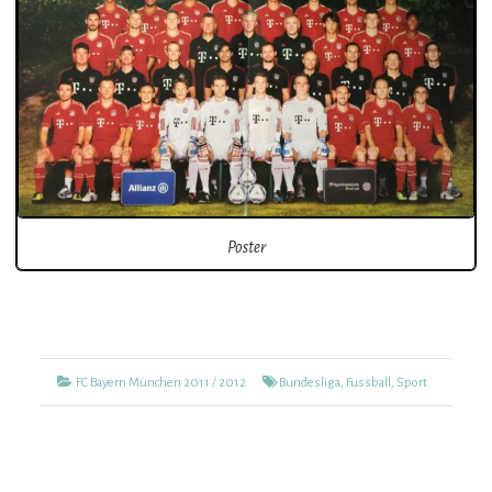
Poster
Kategorien
Tags
FC Bayern München 2011 / 2012
Bundesliga
,
Fussball
,
Sport