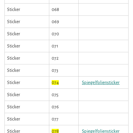
Sticker
068
Sticker
069
Sticker
070
Sticker
071
Sticker
072
Sticker
073
Sticker
074
Spiegelfoliensticker
Sticker
075
Sticker
076
Sticker
077
Sticker
078
Spiegelfoliensticker