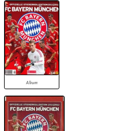
Album