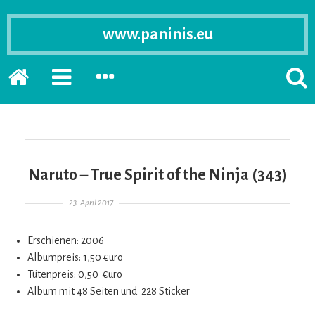
www.paninis.eu
Startseite
PRIMÄRE
SEKUNDÄRE
SUCH
SIDEBAR
SIDEBAR
ERSC
ERWEITERN
ERWEITERN
LASS
Naruto – True Spirit of the Ninja (343)
Gepostet am
23. April 2017
Erschienen: 2006
Albumpreis: 1,50 €uro
Tütenpreis: 0,50 €uro
Album mit 48 Seiten und 228 Sticker