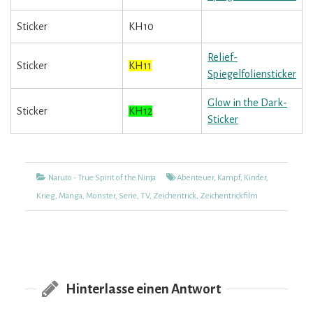
Sticker
KH10
Relief-
Sticker
KH11
Spiegelfoliensticker
Glow in the Dark-
Sticker
KH12
Sticker
Kategorien
Tags
Naruto - True Spirit of the Ninja
Abenteuer
,
Kampf
,
Kinder
,
Krieg
,
Manga
,
Monster
,
Serie
,
TV
,
Zeichentrick
,
Zeichentrickfilm
Hinterlasse einen Antwort