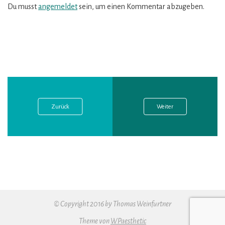
Du musst
angemeldet
sein, um einen Kommentar abzugeben.
Vorheriger
Nächster
Beitragsnavigation
Post:
Post:
Zurück
Weiter
© Copyright 2016 by Thomas Weinfurtner
Theme von
WPaesthetic