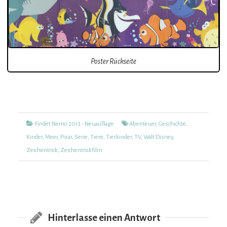
Poster Rückseite
Kategorien
Tags
Findet Nemo 2013 - Neuauflage
Abenteuer
,
Geschichte
,
Kinder
,
Meer
,
Pixar
,
Serie
,
Tiere
,
Tierkinder
,
TV
,
Walt Disney
,
Zeichentrick
,
Zeichentrickfilm
Hinterlasse einen Antwort