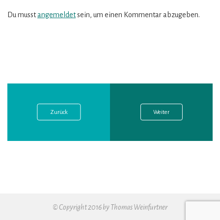
Du musst
angemeldet
sein, um einen Kommentar abzugeben.
Vorheriger
Nächster
Beitragsnavigation
Post:
Post:
Zurück
Weiter
© Copyright 2016 by Thomas Weinfurtner