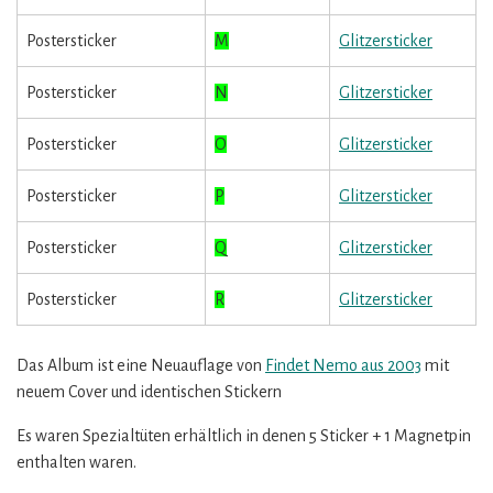
Postersticker
M
Glitzersticker
Postersticker
N
Glitzersticker
Postersticker
O
Glitzersticker
Postersticker
P
Glitzersticker
Postersticker
Q
Glitzersticker
Postersticker
R
Glitzersticker
Das Album ist eine Neuauflage von
Findet Nemo aus 2003
mit
neuem Cover und identischen Stickern
Es waren Spezialtüten erhältlich in denen 5 Sticker + 1 Magnetpin
enthalten waren.