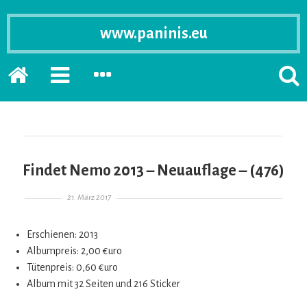
www.paninis.eu
Startseite
PRIMÄRE
SEKUNDÄRE
SUCH
SIDEBAR
SIDEBAR
ERSC
ERWEITERN
ERWEITERN
LASS
Findet Nemo 2013 – Neuauflage – (476)
Gepostet am
21. März 2017
Erschienen: 2013
Albumpreis: 2,00 €uro
Tütenpreis: 0,60 €uro
Album mit 32 Seiten und 216 Sticker