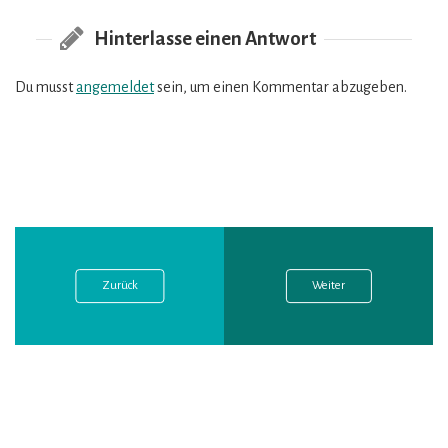
Hinterlasse einen Antwort
Du musst
angemeldet
sein, um einen Kommentar abzugeben.
Vorheriger
Nächster
Beitragsnavigation
Post:
Post:
Zurück
Weiter