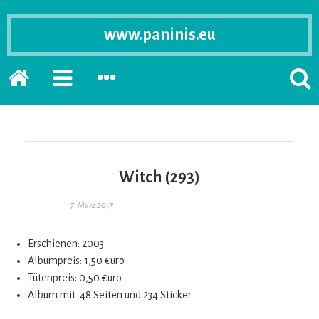
www.paninis.eu
Startseite
PRIMÄRE
SEKUNDÄRE
SUCH
SIDEBAR
SIDEBAR
ERSC
ERWEITERN
ERWEITERN
LASS
Witch (293)
Gepostet am
7. März 2017
Erschienen: 2003
Albumpreis: 1,50 €uro
Tütenpreis: 0,50 €uro
Album mit 48 Seiten und 234 Sticker