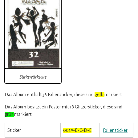
Stickerrückseite
Das Album enthält 36 Foliensticker, diese sind
gelb
markiert
Das Album besitzt ein Poster mit 18 Glitzersticker, diese sind
grün
markiert
Sticker
001A-B-C-D-E
Foliensticker