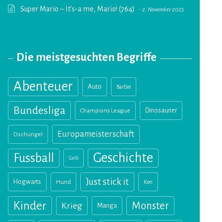
Super Mario – It’s-a me, Mario! (764)
2. November 2025
Die meistgesuchten Begriffe
Abenteuer
Auto
Barbie
Bundesliga
Champions League
Dinosaurier
Europameisterschaft
Dschungel
Geschichte
Fussball
Gelb
Just stick it
Hogwarts
Hund
Ken
Kinder
Monster
Krieg
Manga