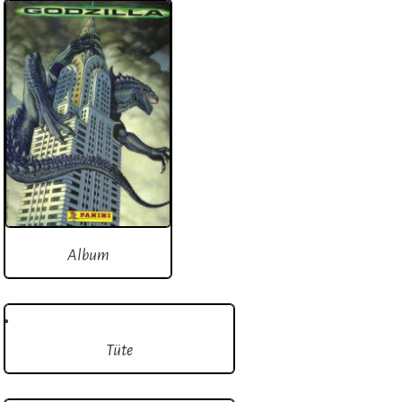
Album
Tüte