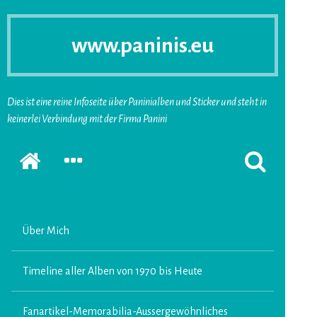
www.paninis.eu
Dies ist eine reine Infoseite über Paninialben und Sticker und steht in
keinerlei Verbindung mit der Firma Panini
Startseite
SEKUNDÄRE
SUCHFORMUL
SIDEBAR
ERSCHEINEN
ERWEITERN
LASSEN
Über Mich
Timeline aller Alben von 1970 bis Heute
Fanartikel-Memorabilia-Aussergewöhnliches