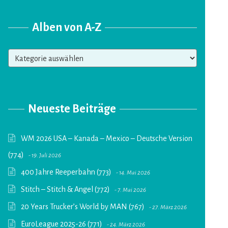
Alben von A-Z
Alben
von
A-
Z
Neueste Beiträge
WM 2026 USA – Kanada – Mexico – Deutsche Version
(774)
19. Juli 2026
400 Jahre Reeperbahn (773)
14. Mai 2026
Stitch – Stitch & Angel (772)
7. Mai 2026
20 Years Trucker’s World by MAN (767)
27. März 2026
EuroLeague 2025-26 (771)
24. März 2026