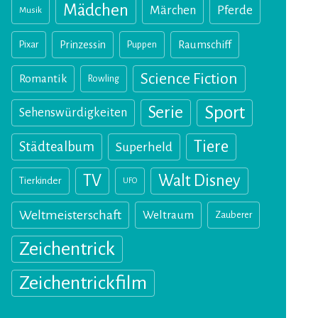
Mädchen
Märchen
Pferde
Musik
Pixar
Prinzessin
Puppen
Raumschiff
Science Fiction
Romantik
Rowling
Sport
Serie
Sehenswürdigkeiten
Tiere
Städtealbum
Superheld
TV
Walt Disney
Tierkinder
UFO
Weltmeisterschaft
Weltraum
Zauberer
Zeichentrick
Zeichentrickfilm