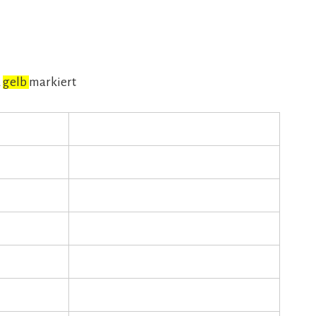
d
gelb
markiert