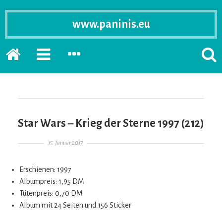
www.paninis.eu
Startseite
PRIMÄRE
SEKUNDÄRE
SUCH
SIDEBAR
SIDEBAR
ERSC
ERWEITERN
ERWEITERN
LASS
Star Wars – Krieg der Sterne 1997 (212)
Gepostet am
15. Januar 2017
Erschienen: 1997
Albumpreis: 1,95 DM
Tütenpreis: 0,70 DM
Album mit 24 Seiten und 156 Sticker