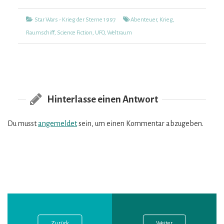
Kategorien
Tags
Star Wars - Krieg der Sterne 1997
Abenteuer
,
Krieg
,
Raumschiff
,
Science Fiction
,
UFO
,
Weltraum
Hinterlasse einen Antwort
Du musst
angemeldet
sein, um einen Kommentar abzugeben.
Vorheriger
Nächster
Beitragsnavigation
Post:
Post:
Zurück
Weiter