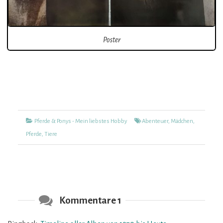
Poster
Kategorien
Tags
Pferde & Ponys - Mein liebstes Hobby
Abenteuer
,
Mädchen
,
Pferde
,
Tiere
Kommentare 1