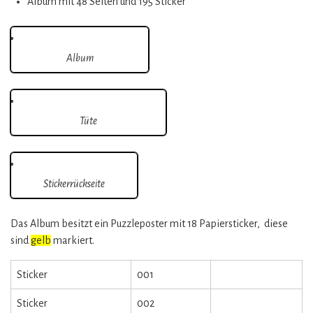
Album mit 48 Seiten und 195 Sticker
Album
Tüte
Stickerrückseite
Das Album besitzt ein Puzzleposter mit 18 Papiersticker, diese
sind
gelb
markiert.
Sticker
001
Sticker
002