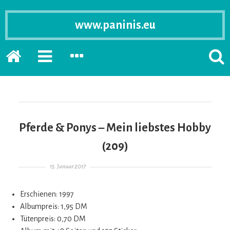
www.paninis.eu
Startseite
PRIMÄRE
SEKUNDÄRE
SUCH
SIDEBAR
SIDEBAR
ERSC
ERWEITERN
ERWEITERN
LASS
Pferde & Ponys – Mein liebstes Hobby
(209)
Gepostet am
15. Januar 2017
Erschienen: 1997
Albumpreis: 1,95 DM
Tütenpreis: 0,70 DM