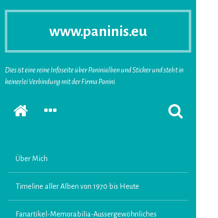
www.paninis.eu
Dies ist eine reine Infoseite über Paninialben und Sticker und steht in
keinerlei Verbindung mit der Firma Panini
Startseite
SEKUNDÄRE
SUCHFORMUL
SIDEBAR
ERSCHEINEN
ERWEITERN
LASSEN
Über Mich
Timeline aller Alben von 1970 bis Heute
Fanartikel-Memorabilia-Aussergewöhnliches