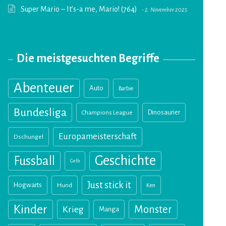
Super Mario – It’s-a me, Mario! (764)
2. November 2025
Die meistgesuchten Begriffe
Abenteuer
Auto
Barbie
Bundesliga
Champions League
Dinosaurier
Europameisterschaft
Dschungel
Geschichte
Fussball
Gelb
Just stick it
Hogwarts
Hund
Ken
Kinder
Monster
Krieg
Manga