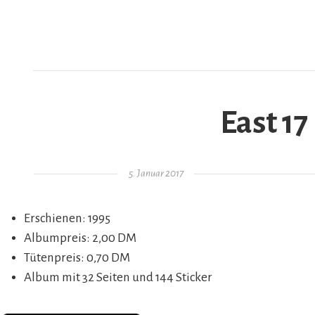
East 17
AR
Gepostet am
5. Januar 2017
Erschienen: 1995
Albumpreis: 2,00 DM
Tütenpreis: 0,70 DM
Album mit 32 Seiten und 144 Sticker