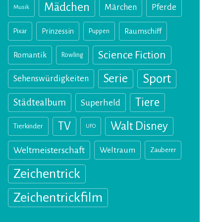
Mädchen
Märchen
Pferde
Musik
Pixar
Prinzessin
Puppen
Raumschiff
Science Fiction
Romantik
Rowling
Sport
Serie
Sehenswürdigkeiten
Tiere
Städtealbum
Superheld
TV
Walt Disney
Tierkinder
UFO
Weltmeisterschaft
Weltraum
Zauberer
Zeichentrick
Zeichentrickfilm