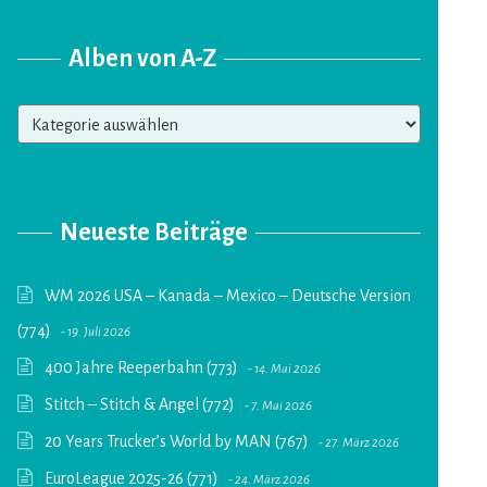
Alben von A-Z
Alben
von
A-
Z
Neueste Beiträge
WM 2026 USA – Kanada – Mexico – Deutsche Version
(774)
19. Juli 2026
400 Jahre Reeperbahn (773)
14. Mai 2026
Stitch – Stitch & Angel (772)
7. Mai 2026
20 Years Trucker’s World by MAN (767)
27. März 2026
EuroLeague 2025-26 (771)
24. März 2026