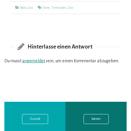
Kategorien
Tags
Baby Zoo
Tiere
,
Tierkinder
,
Zoo
Hinterlasse einen Antwort
Du musst
angemeldet
sein, um einen Kommentar abzugeben.
Vorheriger
Nächster
Beitragsnavigation
Post:
Post:
Zurück
Weiter