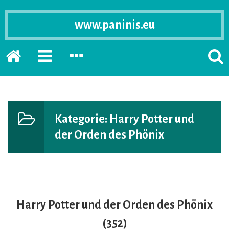
www.paninis.eu
Startseite
PRIMÄRE
SEKUNDÄRE
SUCH
SIDEBAR
SIDEBAR
ERSC
ERWEITERN
ERWEITERN
LASS
Kategorie:
Harry Potter und
der Orden des Phönix
Harry Potter und der Orden des Phönix
(352)