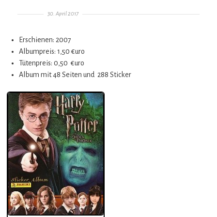
Gepostet am
30. April 2017
Erschienen: 2007
Albumpreis: 1,50 €uro
Tütenpreis: 0,50 €uro
Album mit 48 Seiten und 288 Sticker