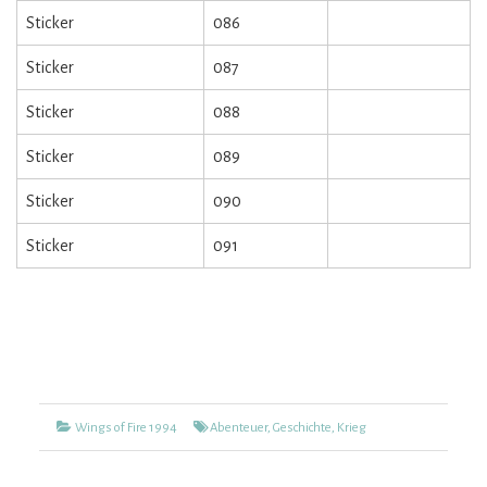
Sticker
086
Sticker
087
Sticker
088
Sticker
089
Sticker
090
Sticker
091
Kategorien
Tags
Wings of Fire 1994
Abenteuer
,
Geschichte
,
Krieg