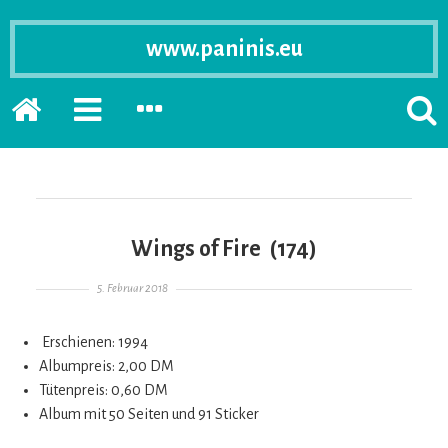
www.paninis.eu
Startseite
PRIMÄRE
SEKUNDÄRE
SUCH
SIDEBAR
SIDEBAR
ERSC
ERWEITERN
ERWEITERN
LASS
Wings of Fire (174)
Gepostet am
5. Februar 2018
Erschienen: 1994
Albumpreis: 2,00 DM
Tütenpreis: 0,60 DM
Album mit 50 Seiten und 91 Sticker