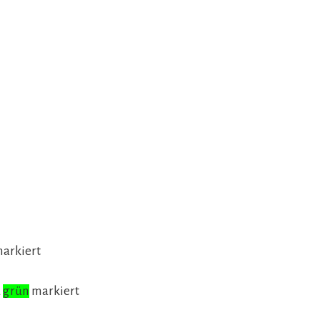
arkiert
d
grün
markiert