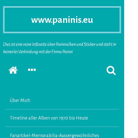
www.paninis.eu
Dies ist eine reine Infoseite über Paninialben und Sticker und steht in
keinerlei Verbindung mit der Firma Panini
Startseite
SEKUNDÄRE
SUCHFORMUL
SIDEBAR
ERSCHEINEN
ERWEITERN
LASSEN
Über Mich
Timeline aller Alben von 1970 bis Heute
Fanartikel-Memorabilia-Aussergewöhnliches