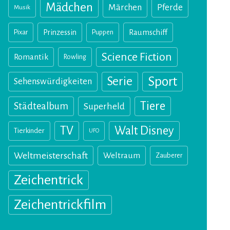
Mädchen
Märchen
Pferde
Musik
Pixar
Prinzessin
Puppen
Raumschiff
Science Fiction
Romantik
Rowling
Sport
Serie
Sehenswürdigkeiten
Tiere
Städtealbum
Superheld
TV
Walt Disney
Tierkinder
UFO
Weltmeisterschaft
Weltraum
Zauberer
Zeichentrick
Zeichentrickfilm