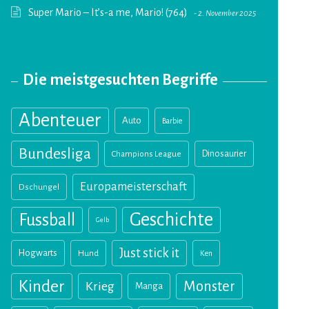
Super Mario – It’s-a me, Mario! (764)
2. November 2025
Die meistgesuchten Begriffe
Abenteuer
Auto
Barbie
Bundesliga
Champions League
Dinosaurier
Europameisterschaft
Dschungel
Geschichte
Fussball
Gelb
Just stick it
Hogwarts
Hund
Ken
Kinder
Monster
Krieg
Manga