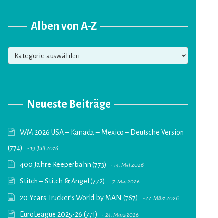
Alben von A-Z
Alben
von
A-
Z
Neueste Beiträge
WM 2026 USA – Kanada – Mexico – Deutsche Version
(774)
19. Juli 2026
400 Jahre Reeperbahn (773)
14. Mai 2026
Stitch – Stitch & Angel (772)
7. Mai 2026
20 Years Trucker’s World by MAN (767)
27. März 2026
EuroLeague 2025-26 (771)
24. März 2026