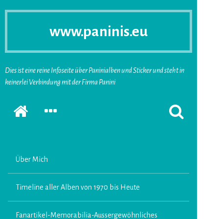
www.paninis.eu
Dies ist eine reine Infoseite über Paninialben und Sticker und steht in
keinerlei Verbindung mit der Firma Panini
Startseite
SEKUNDÄRE
SUCHFORMUL
SIDEBAR
ERSCHEINEN
ERWEITERN
LASSEN
Über Mich
Timeline aller Alben von 1970 bis Heute
Fanartikel-Memorabilia-Aussergewöhnliches