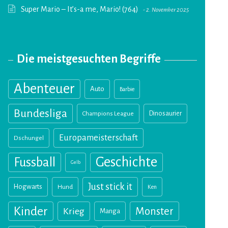
Super Mario – It’s-a me, Mario! (764)
2. November 2025
Die meistgesuchten Begriffe
Abenteuer
Auto
Barbie
Bundesliga
Champions League
Dinosaurier
Europameisterschaft
Dschungel
Geschichte
Fussball
Gelb
Just stick it
Hogwarts
Hund
Ken
Kinder
Monster
Krieg
Manga