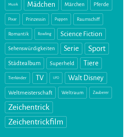
Mädchen
Märchen
Pferde
Musik
Pixar
Prinzessin
Puppen
Raumschiff
Science Fiction
Romantik
Rowling
Sport
Serie
Sehenswürdigkeiten
Tiere
Städtealbum
Superheld
TV
Walt Disney
Tierkinder
UFO
Weltmeisterschaft
Weltraum
Zauberer
Zeichentrick
Zeichentrickfilm