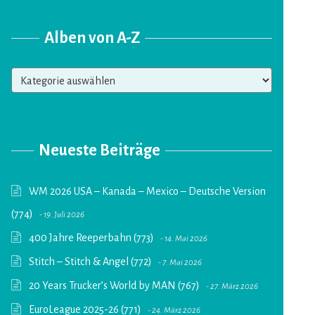
Alben von A-Z
Alben
von
A-
Z
Neueste Beiträge
WM 2026 USA – Kanada – Mexico – Deutsche Version
(774)
19. Juli 2026
400 Jahre Reeperbahn (773)
14. Mai 2026
Stitch – Stitch & Angel (772)
7. Mai 2026
20 Years Trucker’s World by MAN (767)
27. März 2026
EuroLeague 2025-26 (771)
24. März 2026