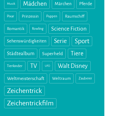
Mädchen
Märchen
Pferde
Musik
Pixar
Prinzessin
Puppen
Raumschiff
Science Fiction
Romantik
Rowling
Sport
Serie
Sehenswürdigkeiten
Tiere
Städtealbum
Superheld
TV
Walt Disney
Tierkinder
UFO
Weltmeisterschaft
Weltraum
Zauberer
Zeichentrick
Zeichentrickfilm