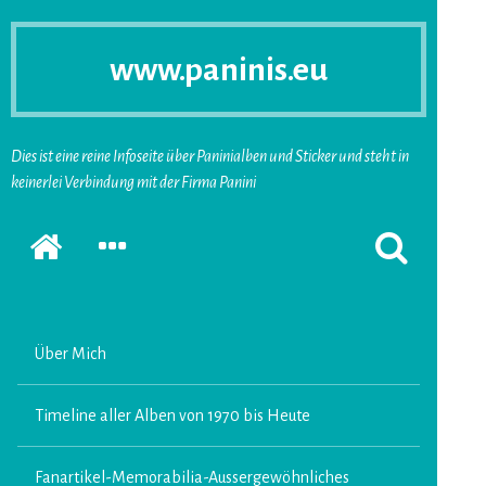
www.paninis.eu
Dies ist eine reine Infoseite über Paninialben und Sticker und steht in
keinerlei Verbindung mit der Firma Panini
Startseite
SEKUNDÄRE
SUCHFORMUL
SIDEBAR
ERSCHEINEN
ERWEITERN
LASSEN
Über Mich
Timeline aller Alben von 1970 bis Heute
Fanartikel-Memorabilia-Aussergewöhnliches