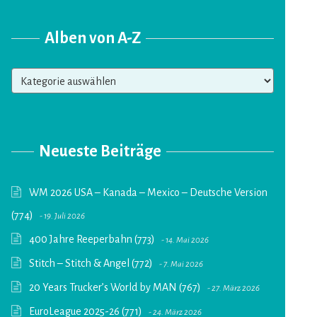
Alben von A-Z
Alben
von
A-
Z
Neueste Beiträge
WM 2026 USA – Kanada – Mexico – Deutsche Version
(774)
19. Juli 2026
400 Jahre Reeperbahn (773)
14. Mai 2026
Stitch – Stitch & Angel (772)
7. Mai 2026
20 Years Trucker’s World by MAN (767)
27. März 2026
EuroLeague 2025-26 (771)
24. März 2026