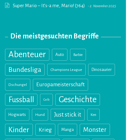
Super Mario – It’s-a me, Mario! (764)
2. November 2025
Die meistgesuchten Begriffe
Abenteuer
Auto
Barbie
Bundesliga
Champions League
Dinosaurier
Europameisterschaft
Dschungel
Geschichte
Fussball
Gelb
Just stick it
Hogwarts
Hund
Ken
Kinder
Monster
Krieg
Manga