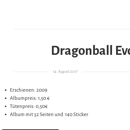
Dragonball Evo
AR
Gepostet am
14. August 2017
Erschienen: 2009
Albumpreis: 1,50 €
Tütenpreis: 0,50€
Album mit 32 Seiten und 140 Sticker