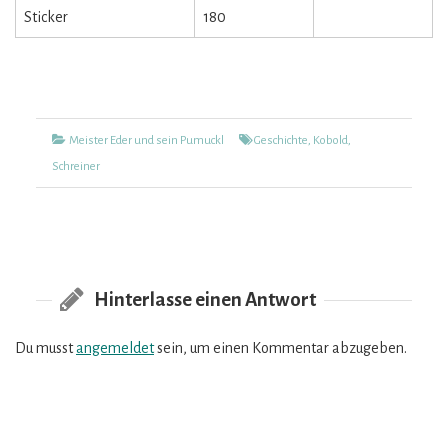
Sticker
180
Kategorien
Tags
Meister Eder und sein Pumuckl
Geschichte
,
Kobold
,
Schreiner
Hinterlasse einen Antwort
Du musst
angemeldet
sein, um einen Kommentar abzugeben.