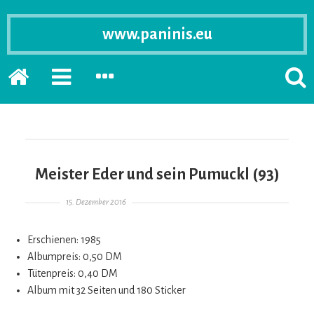
www.paninis.eu
Startseite
PRIMÄRE
SEKUNDÄRE
SUCH
SIDEBAR
SIDEBAR
ERSC
ERWEITERN
ERWEITERN
LASS
Meister Eder und sein Pumuckl (93)
Gepostet am
15. Dezember 2016
Erschienen: 1985
Albumpreis: 0,50 DM
Tütenpreis: 0,40 DM
Album mit 32 Seiten und 180 Sticker